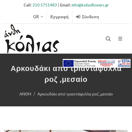
Call:
210 5751483
|
Email:
info@koliasflowers.gr
GR
Εγγραφή
Σύνδεση
Search Ico
Αρκουδάκι από τριαντάφυλλα
ροζ ,μεσαίο
ΑΝΘΗ
Αρκουδάκι από τριαντάφυλλα ροζ ,μεσαίο