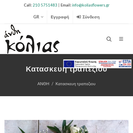
Call:
210 5751483
|
Email:
info@koliasflowers.gr
GR
Εγγραφή
Σύνδεση
Search Ico
Κατασκευη τραπεζιου
ΑΝΘΗ
Κατασκευη τραπεζιου