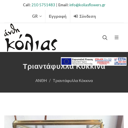
Call:
210 5751483
|
Email:
info@koliasflowers.gr
GR
Εγγραφή
Σύνδεση
Search Ico
Τριαντάφυλλα Κόκκινα
ΑΝΘΗ
Τριαντάφυλλα Κόκκινα