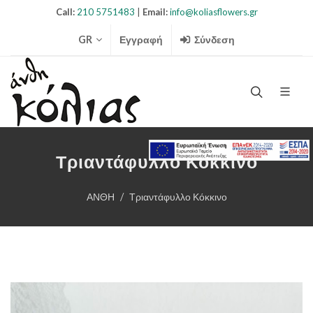
Call:
210 5751483
|
Email:
info@koliasflowers.gr
GR
Εγγραφή
Σύνδεση
Search Ico
Τριαντάφυλλο Κόκκινο
ΑΝΘΗ
Τριαντάφυλλο Κόκκινο