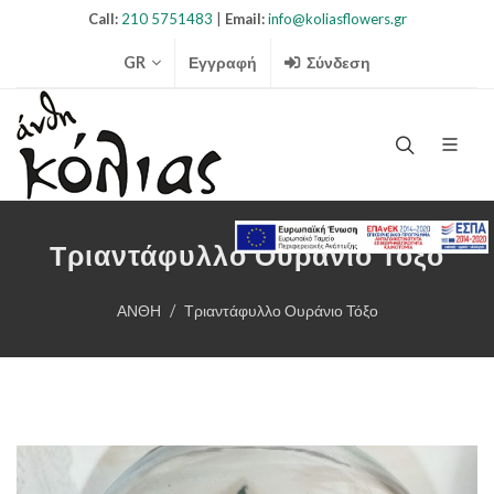
Call:
210 5751483
|
Email:
info@koliasflowers.gr
GR
Εγγραφή
Σύνδεση
Search Ico
Τριαντάφυλλο Ουράνιο Τόξο
ΑΝΘΗ
Τριαντάφυλλο Ουράνιο Τόξο