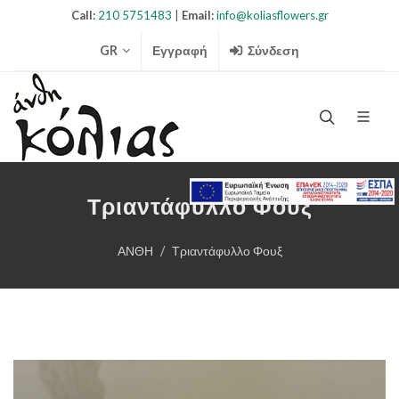
Call:
210 5751483
|
Email:
info@koliasflowers.gr
GR
Εγγραφή
Σύνδεση
Search Ico
Τριαντάφυλλο Φουξ
ΑΝΘΗ
Τριαντάφυλλο Φουξ