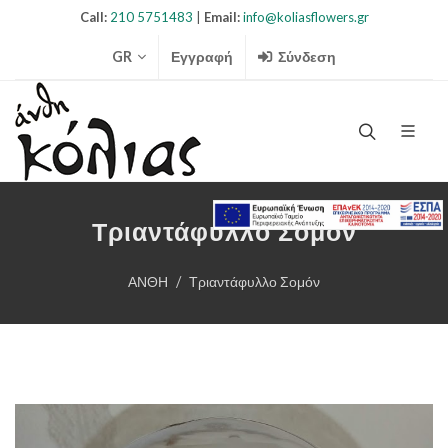
Call:
210 5751483
|
Email:
info@koliasflowers.gr
GR
Εγγραφή
Σύνδεση
Search Ico
Τριαντάφυλλο Σομόν
ΑΝΘΗ
Τριαντάφυλλο Σομόν